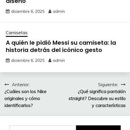
diseño
diciembre 6, 2025
admin
Camisetas
A quién le pidió Messi su camiseta: la
historia detrás del icónico gesto
diciembre 6, 2025
admin
Navegación
Anterior:
Siguiente:
¿Cuáles son los Nike
¿Qué significa pantalón
de
originales y cómo
straight? Descubre su estilo
entradas
identificarlos?
y características
Buscar: