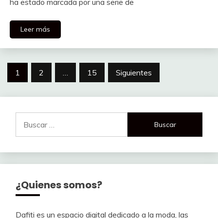
ha estado marcada por una serie de
Leer más
Paginación
1
2
…
15
Siguientes
de
entradas
Buscar:
¿Quienes somos?
Dafiti es un espacio digital dedicado a la moda, las