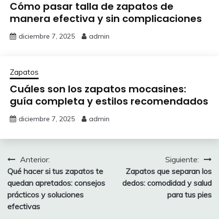
Cómo pasar talla de zapatos de
manera efectiva y sin complicaciones
diciembre 7, 2025
admin
Zapatos
Cuáles son los zapatos mocasines:
guía completa y estilos recomendados
diciembre 7, 2025
admin
Navegación
Anterior:
Siguiente:
Qué hacer si tus zapatos te
Zapatos que separan los
de
quedan apretados: consejos
dedos: comodidad y salud
entradas
prácticos y soluciones
para tus pies
efectivas