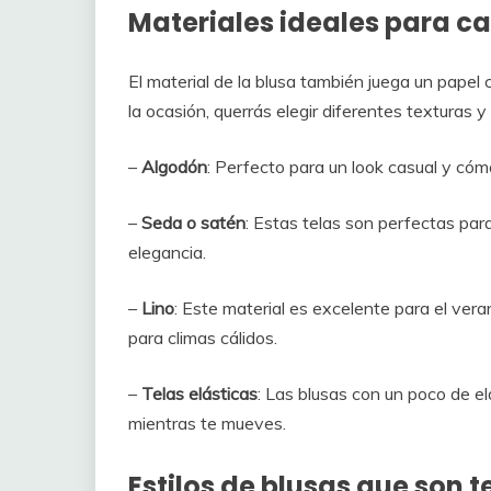
Materiales ideales para c
El material de la blusa también juega un papel 
la ocasión, querrás elegir diferentes texturas 
–
Algodón
: Perfecto para un look casual y cómod
–
Seda o satén
: Estas telas son perfectas pa
elegancia.
–
Lino
: Este material es excelente para el veran
para climas cálidos.
–
Telas elásticas
: Las blusas con un poco de e
mientras te mueves.
Estilos de blusas que son 